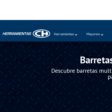
¡Póngase en contacto!
Estamos para servirle.
Herramientas
Mayoreo
Barreta
Descubre barretas mult
p