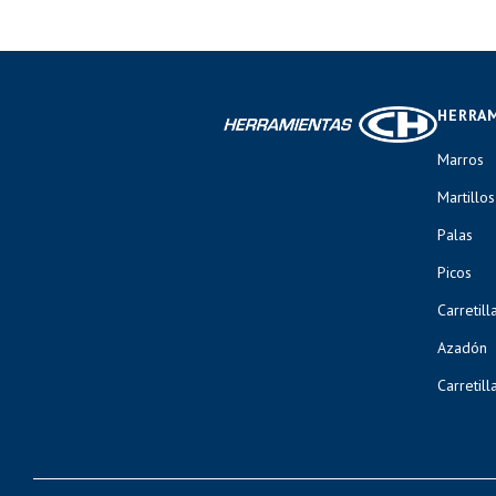
HERRA
Marros
Martillos
Palas
Picos
Carretill
Azadón
Carretill