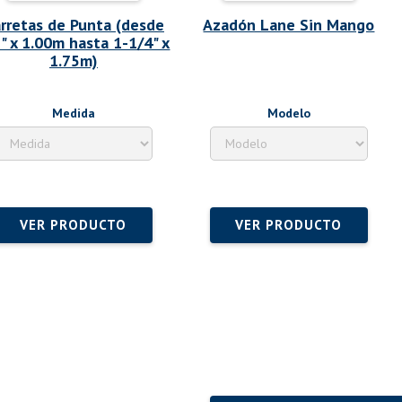
rretas de Punta (desde
Azadón Lane Sin Mango
" x 1.00m hasta 1-1/4" x
1.75m)
Medida
Modelo
VER PRODUCTO
VER PRODUCTO