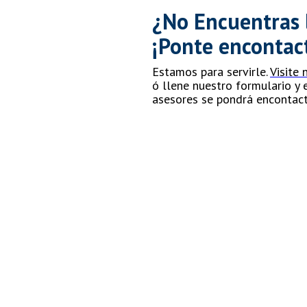
Tensores
¿No Encuentras 
Llaves Stillson y Perico
¡Ponte encontac
Cucharas y Espátulas
Estamos para servirle.
Visite
Llanas y Rayadores
ó llene nuestro formulario y
asesores se pondrá encontact
Desarmadores
Cucharas de Jardín, Tijeras y
Escobas
Accesorios y Refacciones
Para Carretillas