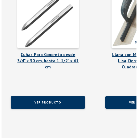
Cuñas Para Concreto desde
Llana con Ma
3/4" x 30 cm, hasta 1-1/2" x 61
Lisa, Den
cm
Cuadrad
VER PRODUCTO
VER 