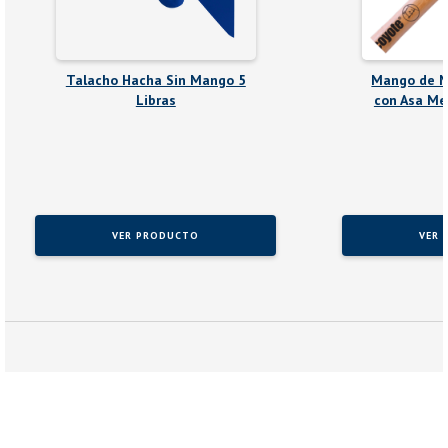
Talacho Hacha Sin Mango 5
Mango de M
Libras
con Asa Me
VER PRODUCTO
VER 