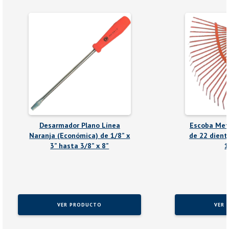
Desarmador Plano Línea
Escoba Metá
Naranja (Económica) de 1/8” x
de 22 dien
3” hasta 3/8” x 8”
1
VER PRODUCTO
VER 