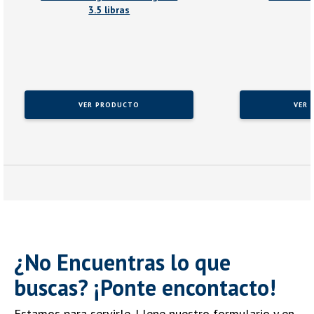
3.5 libras
VER PRODUCTO
VER 
¿No Encuentras lo que
buscas? ¡Ponte encontacto!
Estamos para servirle. Llene nuestro formulario y en