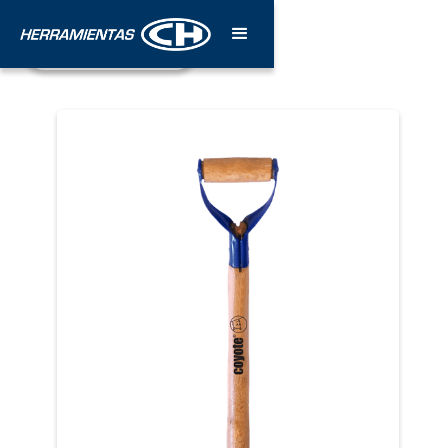
¡Póngase en contacto!
Estamos para servirle.