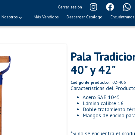
Cerrar sesión
Nosotros
Más Vendidos
Descargar Catálogo
Encuéntranos
Pala Tradicio
40" y 42"
Código de producto:
02-406
Características del Product
Acero SAE 1045
Lámina calibre 16
Doble tratamiento tér
Mangos de encino para
*Si no se encuentra el produ