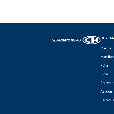
HERRA
Marros
Martillos
Palas
Picos
Carretill
Azadón
Carretill