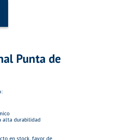
nal Punta de
o:
mico
 alta durabilidad
cto en stock, favor de