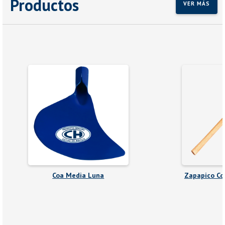
Productos
VER MÁS
Coa Media Luna
Zapapico Co