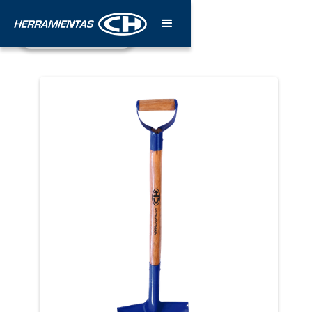
¡Póngase en contacto!
Estamos para servirle.