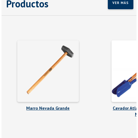
Productos
VER MÁS
Marro Nevada Grande
Cavador Atl
M